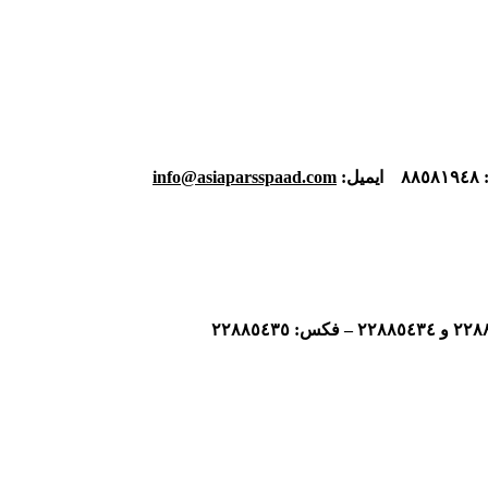
٨٨٥٨١٩٤٨
ايميل:
info@asiaparsspaad.com
٢٢٨
و
٢٢٨٨٥٤٣٤
– فكس:
٢٢٨٨٥٤٣٥