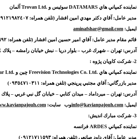
نماينده كمپاني هاي
DATAMARS
سوئيس و
Trovan Ltd.
آلمان
مدير عامل: آقاي دكتر مهدي امين افشار (تلفن همراه:
٠٩١٢١٩٨٢٤٠٧
ايميل
:
aminafshar@gmail.com
قائم مقام مدير عامل: آقاي امير حسين امين افشار (تلفن همراه:
٦٩٢
آدرس: تهران – شهرك غرب – بلوار دريا – نبش خيابان رامشه – پلاك
٤
2- شركت كاويان پژوه :
نماينده كمپاني هاي
Freevision Technologies Co. Ltd.
چين و
r Ltd.
مدير بازرگاني: آقاي مجتبي پرپنجي (تلفن همراه:
٠٩٣٥٤٧١٠٣١١
)
آدرس: تهران – ميرداماد – ميدان كتابي – خيابان گل نبي غربي – پلاك
ايميل
:
info@kavianpajouh.com
وب سايت
:
w.kavianpajouh.com
3- شركت مبارك انديش:
نماينده كمپاني
ARDES
فرانسه
مدير عامل: آقاي داود صانعي (تلفن همراه:
٠٩١٢١٧١١٥٩٣
)