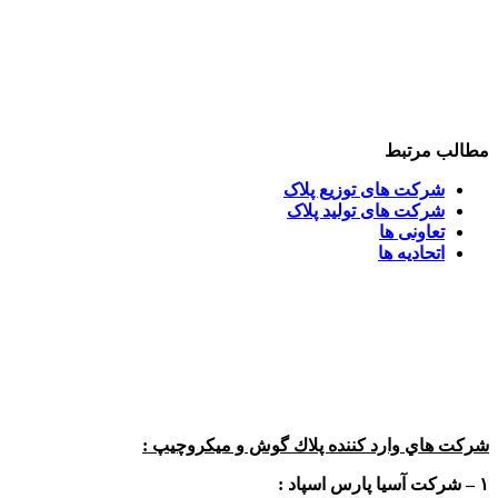
مطالب مرتبط
شرکت های توزیع پلاک
شرکت های تولید پلاک
تعاونی ها
اتحادیه ها
شركت هاي وارد كننده پلاك گوش و ميكروچيپ :
١
– شركت آسيا پارس اسپاد :