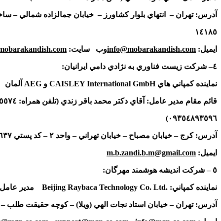
آدرس: تهران – انتهاي بلوار كشاورز – خيابان جمالزاده شمالي – سا
١٤١٨٥
ايميل
:
info@mobarakandish.com
وب سايت
:
obarakandish.com
٤
– شركت زيست فناوري به نژادي دامي ايرانيان:
نماينده كمپاني هاي
CAISLEY International GmbH
و
AEG
آلمان م
قائم مقام مدير عامل: آقاي دكتر محمد باقر زندي (تلفن همراه:
٥٥٧٤
(٠٩٣٥٤٨٩٣٥٩٦
آدرس: كرج – خيابان مصباح – خيابان تهراني – واحد
٢
– كد پستي
٦٣٧
ايميل
:
m.b.zandi.b.m@gmail.com
٥
– شركت انديشه هوشمند مهرگان:
نماينده كمپاني:
Beijing Raybaca Technology Co. Ltd.
مدير عامل: 
آدرس: تهران – خيابان استاد نجات الهي (ويلا) – كوچه حقيقت طلب – 