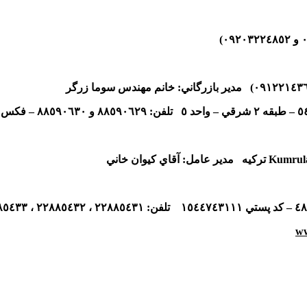
و
٠٩٢٠٣٢٢٤٨٥٢
)
٠٩١٢٢١٤٣
) مدير بازرگاني: خانم مهندس سوما زرگر
٥
– طبقه
٢
شرقي – واحد
٥
تلفن:
٨٨٥٩٠٦٢٩
و
٨٨٥٩٠٦٣٠
– فكس:
Kumrula
تركيه مدير عامل: آقاي كيوان خاني
٤٨
– كد پستي
١٥٤٤٧٤٣١١١
تلفن:
٢٢٨٨٥٤٣١
،
٢٢٨٨٥٤٣٢
،
٨٥٤٣٣
ww