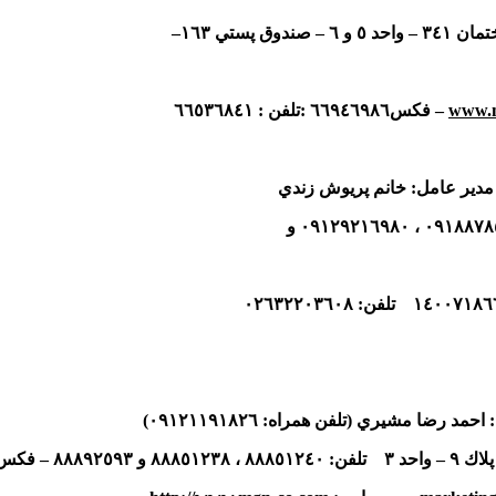
ختمان
٣٤١
– واحد
٥
و
٦
– صندوق پستي
١٦٣
–
www.m
– فكس
٦٦٩٤٦٩٨٦ :
تلفن :
٦٦٥٣٦٨٤١
دير عامل: خانم پريوش زندي
٠٩١٨٨٧٨
،
٠٩١٢٩٢١٦٩٨٠
و
١٤٠٠٧١٨٦
تلفن:
٠٢٦٣٢٢٠٣٦٠٨
احمد رضا مشيري (تلفن همراه:
٠٩١٢١١٩١٨٢٦
)
پلاك
٩
– واحد
٣
تلفن:
٨٨٨٥١٢٤٠
،
٨٨٨٥١٢٣٨
و
٨٨٨٩٢٥٩٣
– فكس