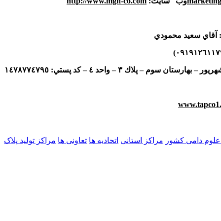
marketin
وب سايت
:
http://www.mgn-co.com
 آقاي سعيد محمودي
)
٠٩١٩١٢٦١١٧
شهريور – بهارستان سوم – پلاك
٣
– واحد
٤
– كد پستي:
١٤٧٨٧٧٤٧٩٥
www.tapco1
لوم دامی کشور
مراکز استانی
اتحادیه ها
تعاونی ها
مراکز تولید پلاک