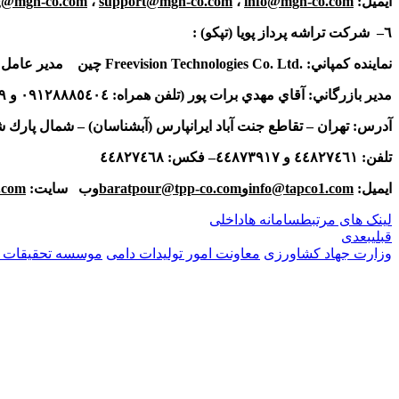
ايميل
:
info@mgn-co.com
،
support@mgn-co.com
،
g@mgn-co.com
٦
– شركت تراشه پرداز پويا (تپكو) :
نماينده كمپاني:
Freevision Technologies Co. Ltd.
چين مدير عامل:
مدير بازرگاني: آقاي مهدي برات پور (تلفن همراه:
٠٩١٢٨٨٨٥٤٠٤
و
٩
آدرس: تهران – تقاطع جنت آباد ايرانپارس (آبشناسان) – شمال پارك 
تلفن:
٤٤٨٢٧٤٦١
و
٤٤٨٧٣٩١٧
– فكس:
٤٤٨٢٧٤٦٨
ايميل
:
info@tapco1.com
و
baratpour@tpp-co.com
وب سايت
:
.com
لینک های مرتبط
سامانه ها
داخلی
قبلی
بعدی
وزارت جهاد کشاورزی
معاونت امور تولیدات دامی
موسسه تحقیقات ع