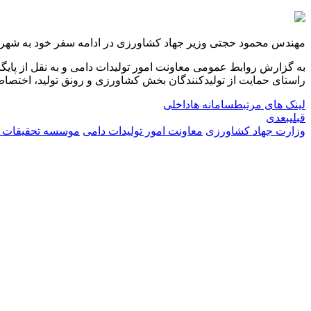
مهندس محمود حجتی وزیر جهاد کشاورزی در ادامه سفر خود به شهرست
به گزارش روابط عمومی معاونت امور تولیدات دامی و به نقل از پا
راستای حمایت از تولیدکنندگان بخش کشاورزی و رونق تولید، اختصاص ارز 4200 تومانی برای واردات نژادهای دام مولد و تامین نهاده ها ادامه 
لینک های مرتبط
سامانه ها
داخلی
قبلی
بعدی
وزارت جهاد کشاورزی
معاونت امور تولیدات دامی
موسسه تحقیقات ع